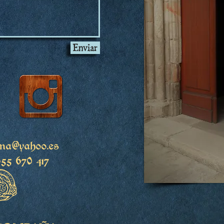
Enviar
na@yahoo.es
655 670 417
O