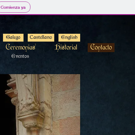
Comienza ya
Galego
Castellano
English
Ceremonias
Historial
Contacto
Eventos